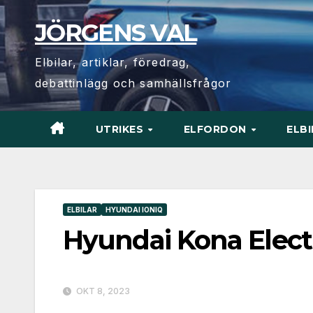
Hoppa
JÖRGENS VAL
till
innehåll
Elbilar, artiklar, föredrag,
debattinlägg och samhällsfrågor
UTRIKES
ELFORDON
ELB
ELBILAR
HYUNDAI IONIQ
Hyundai Kona Electr
OKT 8, 2023