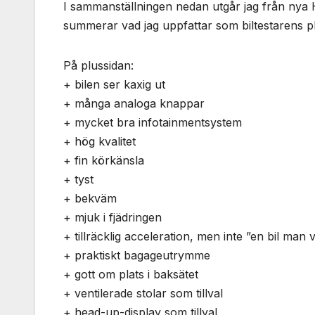
I sammanställningen nedan utgår jag från nya 
summerar vad jag uppfattar som biltestarens p
På plussidan:
+ bilen ser kaxig ut
+ många analoga knappar
+ mycket bra infotainmentsystem
+ hög kvalitet
+ fin körkänsla
+ tyst
+ bekväm
+ mjuk i fjädringen
+ tillräcklig acceleration, men inte ”en bil man
+ praktiskt bagageutrymme
+ gott om plats i baksätet
+ ventilerade stolar som tillval
+ head-up-display som tillval