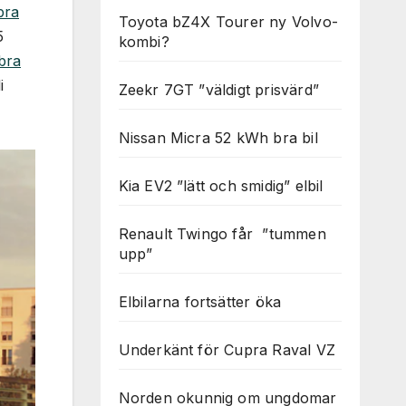
bra
Toyota bZ4X Tourer ny Volvo-
5
kombi?
bra
i
Zeekr 7GT ”väldigt prisvärd”
Nissan Micra 52 kWh bra bil
Kia EV2 ”lätt och smidig” elbil
Renault Twingo får ”tummen
upp”
Elbilarna fortsätter öka
Underkänt för Cupra Raval VZ
Norden okunnig om ungdomar