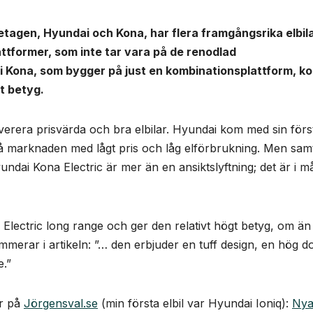
retagen, Hyundai och Kona, har flera framgångsrika elbil
ttformer, som inte tar vara på de renodlad
ai Kona, som bygger på just en kombinationsplattform, k
t betyg.
verera prisvärda och bra elbilar. Hyundai kom med sin förs
å marknaden med lågt pris och låg elförbrukning. Men samt
undai Kona Electric är mer än en ansiktslyftning; det är i 
lectric long range och ger den relativt högt betyg, om än 
merar i artikeln: ”… den erbjuder en tuff design, en hög d
e.”
ar på
Jörgensval.se
(min första elbil var Hyundai Ioniq):
Ny