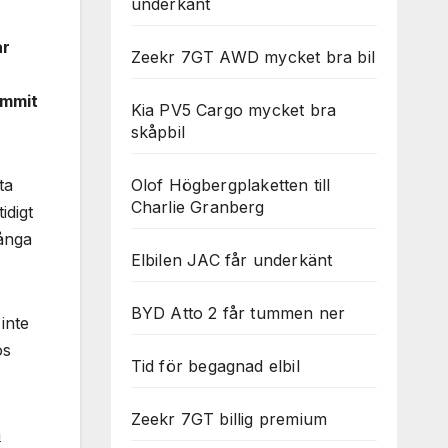
underkänt
ar
Zeekr 7GT AWD mycket bra bil
ommit
Kia PV5 Cargo mycket bra
skåpbil
Olof Högbergplaketten till
ta
Charlie Granberg
idigt
många
Elbilen JAC får underkänt
BYD Atto 2 får tummen ner
inte
os
Tid för begagnad elbil
Zeekr 7GT billig premium
a