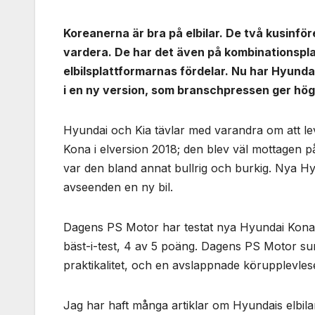
Koreanerna är bra på elbilar. De två kusinfö
vardera. De har det även på kombinationspla
elbilsplattformarnas fördelar. Nu har Hyund
i en ny version, som branschpressen ger hög
Hyundai och Kia tävlar med varandra om att le
Kona i elversion 2018; den blev väl mottagen p
var den bland annat bullrig och burkig. Nya Hy
avseenden en ny bil.
Dagens PS Motor har testat nya Hyundai Kona E
bäst-i-test, 4 av 5 poäng. Dagens PS Motor sum
praktikalitet, och en avslappnade körupplevles
Jag har haft många artiklar om Hyundais elbil