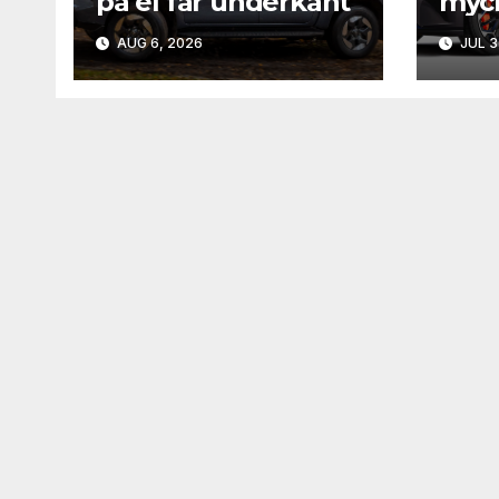
på el får underkänt
myck
AUG 6, 2026
JUL 3