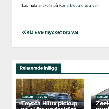
Läs hela artikeln på
Kona Electric bra val
!
Kia EV9 mycket bra val
Inläggsnavigering
Relaterade inlägg
ELBILAR
TOYOTA
ELBILAR
Toyota Hilux pickup
Zee