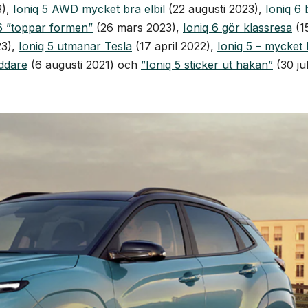
3),
Ioniq 5 AWD mycket bra elbil
(22 augusti 2023),
Ioniq 6 
6 ”toppar formen”
(26 mars 2023),
Ioniq 6 gör klassresa
(1
23),
Ioniq 5 utmanar Tesla
(17 april 2022),
Ioniq 5 – mycket 
addare
(6 augusti 2021) och
”Ioniq 5 sticker ut hakan”
(30 jul