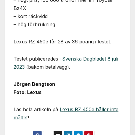
– högt pris, 150 000 kronor mer än Toyota
Nödvändiga
Bz4X
Dessa kakor
går inte att
– kort räckvidd
välja bort. De
– hög förbrukning
behövs för
att hemsidan
över huvud
Lexus RZ 450e får 28 av 36 poäng i testet.
taget ska
fungera.
Testet publicerades i
Svenska Dagbladet 8 juli
2023
(bakom betalvägg).
Statistik
För att vi ska
kunna
Jörgen Bengtson
förbättra
Foto: Lexus
hemsidans
funktionalitet
och
Läs hela artikeln på
Lexus RZ 450e håller inte
uppbyggnad,
måttet
!
baserat på
hur
hemsidan