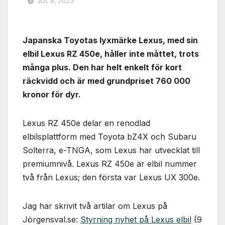
JUL 8, 2023
Japanska Toyotas lyxmärke Lexus, med sin
elbil Lexus RZ 450e, håller inte måttet, trots
många plus. Den har helt enkelt för kort
räckvidd och är med grundpriset 760 000
kronor för dyr.
Lexus RZ 450e delar en renodlad
elbilsplattform med Toyota bZ4X och Subaru
Solterra, e-TNGA, som Lexus har utvecklat till
premiumnivå. Lexus RZ 450e är elbil nummer
två från Lexus; den första var Lexus UX 300e.
Jag har skrivit två artilar om Lexus på
Jörgensval.se:
Styrning nyhet på Lexus elbil
(9