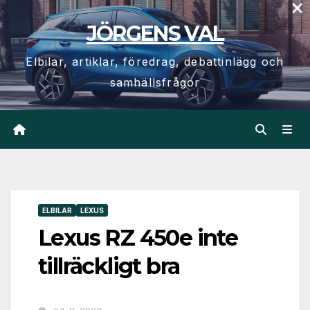
×
Hoppa
JÖRGENS VAL
till
innehåll
Elbilar, artiklar, föredrag, debattinlägg och
samhällsfrågor
ELBILAR
LEXUS
Lexus RZ 450e inte
tillräckligt bra