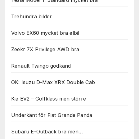
Tesla Model Y Standard mycket bra
Trehundra bilder
Volvo EX60 mycket bra elbil
Zeekr 7X Privilege AWD bra
Renault Twingo godkänd
OK: Isuzu D-Max XRX Double Cab
Kia EV2 – Golfklass men större
Underkänt för Fiat Grande Panda
Subaru E-Outback bra men…