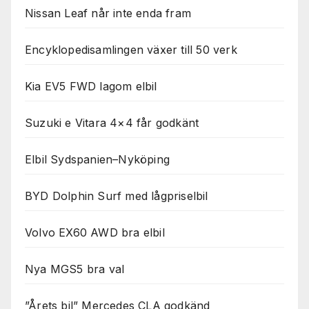
Nissan Leaf når inte enda fram
Encyklopedisamlingen växer till 50 verk
Kia EV5 FWD lagom elbil
Suzuki e Vitara 4×4 får godkänt
Elbil Sydspanien–Nyköping
BYD Dolphin Surf med lågpriselbil
Volvo EX60 AWD bra elbil
Nya MGS5 bra val
”Årets bil” Mercedes CLA godkänd