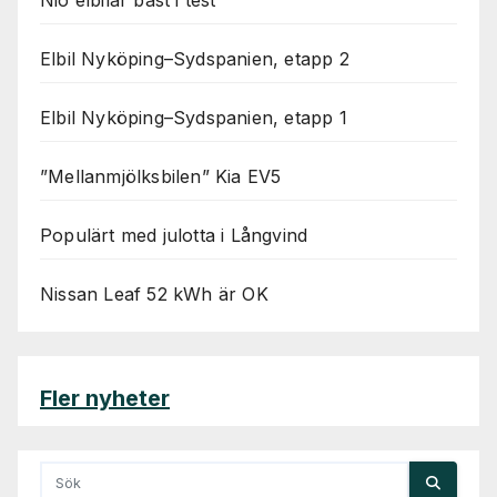
Nio elbilar bäst i test
Elbil Nyköping–Sydspanien, etapp 2
Elbil Nyköping–Sydspanien, etapp 1
”Mellanmjölksbilen” Kia EV5
Populärt med julotta i Långvind
Nissan Leaf 52 kWh är OK
Fler nyheter