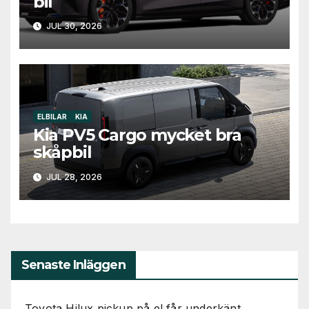
bil
JUL 30, 2026
ELBILAR
KIA
Kia PV5 Cargo mycket bra
skåpbil
JUL 28, 2026
Senaste Inläggen
Toyota Hilux pickup på el får underkänt