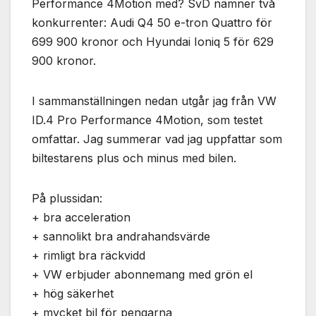
Performance 4Motion med? SvD nämner två
Nödvändiga
Dessa kakor
konkurrenter: Audi Q4 50 e-tron Quattro för
går inte att
699 900 kronor och Hyundai Ioniq 5 för 629
välja bort. De
900 kronor.
behövs för
att hemsidan
över huvud
I sammanställningen nedan utgår jag från VW
taget ska
fungera.
ID.4 Pro Performance 4Motion, som testet
omfattar. Jag summerar vad jag uppfattar som
biltestarens plus och minus med bilen.
Statistik
För att vi ska
kunna
På plussidan:
förbättra
+ bra acceleration
hemsidans
+ sannolikt bra andrahandsvärde
funktionalitet
och
+ rimligt bra räckvidd
uppbyggnad,
+ VW erbjuder abonnemang med grön el
baserat på
+ hög säkerhet
hur
hemsidan
+ mycket bil för pengarna