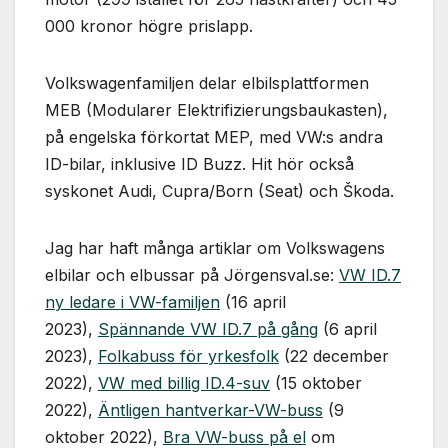
000 kronor högre prislapp.
Volkswagenfamiljen delar elbilsplattformen
MEB (Modularer Elektrifizierungsbaukasten),
på engelska förkortat MEP, med VW:s andra
ID-bilar, inklusive ID Buzz. Hit hör också
syskonet Audi, Cupra/Born (Seat) och Škoda.
Jag har haft många artiklar om Volkswagens
elbilar och elbussar på Jörgensval.se:
VW ID.7
ny ledare i VW-familjen
(16 april
2023),
Spännande VW ID.7 på gång
(6 april
2023),
Folkabuss för yrkesfolk
(22 december
2022),
VW med billig ID.4-suv
(15 oktober
2022),
Äntligen hantverkar-VW-buss
(9
oktober 2022),
Bra VW-buss på el
om