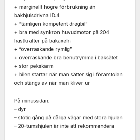
används.
+ marginellt högre förbrukning än
bakhjulsdrivna ID.4
+ ”tämligen kompetent dragbil”
Marknadsföring
Genom att dela
+ bra med synkron huvudmotor på 204
med dig av dina
hästkrafter på bakaxeln
intressen och ditt
+ ”överraskande rymlig”
beteende när du
surfar ökar du
+ överraskande bra benutrymme i baksätet
chansen att få se
+ stor pekskärm
personligt
+ bilen startar när man sätter sig i förarstolen
anpassat innehåll
och erbjudanden.
och stängs av när man kliver ur
På minussidan:
– dyr
– stötig gång på dåliga vägar med stora hjulen
– 20-tumshjulen är inte att rekommendera