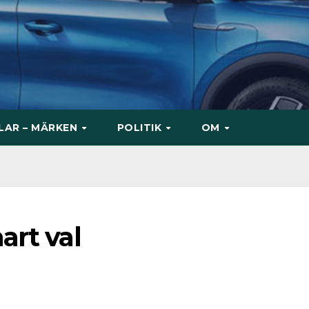
ILAR – MÄRKEN
POLITIK
OM
art val