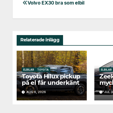
Volvo EX30 bra som elbil
Inläggsnavigering
Relaterade inlägg
ELBILAR
TOYOTA
ELBILAR
Toyota Hilux pickup
Zee
på el får underkänt
myck
AUG 6, 2026
JUL 3