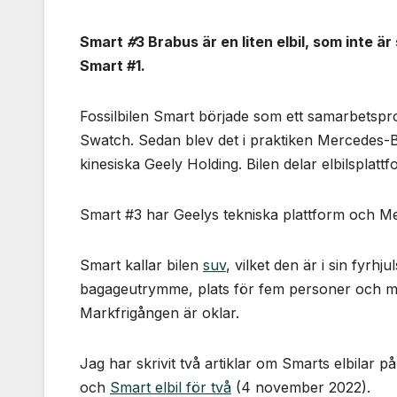
Smart
#
3 Brabus är en liten elbil, som inte 
Smart #1.
Fossilbilen Smart började som ett samarbetsp
Swatch. Sedan blev det i praktiken Mercedes-
kinesiska Geely Holding. Bilen delar elbilspla
Smart #3 har Geelys tekniska plattform och M
Smart kallar bilen
suv
, vilket den är i sin fyrhj
bagageutrymme, plats för fem personer och möj
Markfrigången är oklar.
Jag har skrivit två artiklar om Smarts elbilar p
och
Smart elbil för två
(4 november 2022).