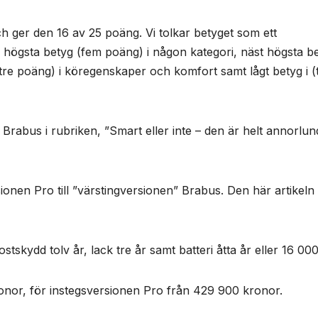
 ger den 16 av 25 poäng. Vi tolkar betyget som ett
 högsta betyg (fem poäng) i någon kategori, näst högsta b
(tre poäng) i köregenskaper och komfort samt lågt betyg i (
rabus i rubriken, ”Smart eller inte – den är helt annorlun
sionen Pro till ”värstingversionen” Brabus. Den här artikeln
stskydd tolv år, lack tre år samt batteri åtta år eller 16 000
onor, för instegsversionen Pro från 429 900 kronor.