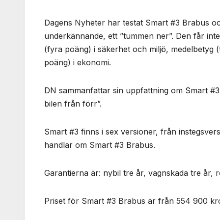
Dagens Nyheter har testat Smart #3 Brabus och
underkännande, ett ”tummen ner”. Den får inte
(fyra poäng) i säkerhet och miljö, medelbetyg 
poäng) i ekonomi.
DN sammanfattar sin uppfattning om Smart #3 B
bilen från förr”.
Smart #3 finns i sex versioner, från instegsver
handlar om Smart #3 Brabus.
Garantierna är: nybil tre år, vagnskada tre år, ro
Priset för Smart #3 Brabus är från 554 900 kr