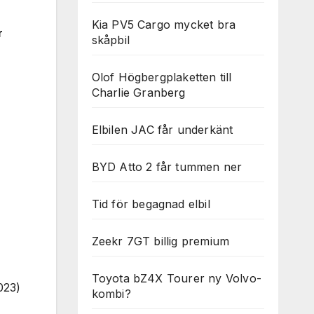
Kia PV5 Cargo mycket bra
r
skåpbil
Olof Högbergplaketten till
Charlie Granberg
Elbilen JAC får underkänt
BYD Atto 2 får tummen ner
Tid för begagnad elbil
Zeekr 7GT billig premium
Toyota bZ4X Tourer ny Volvo-
023)
kombi?