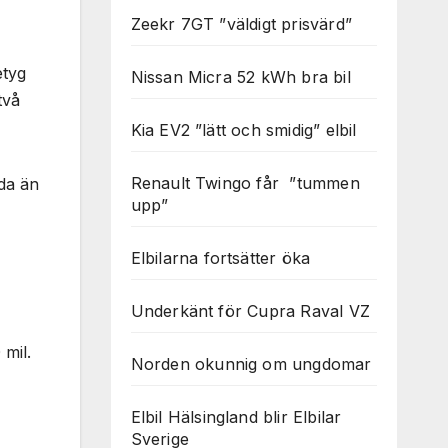
Zeekr 7GT ”väldigt prisvärd”
etyg
Nissan Micra 52 kWh bra bil
två
Kia EV2 ”lätt och smidig” elbil
Renault Twingo får ”tummen
da än
upp”
Elbilarna fortsätter öka
Underkänt för Cupra Raval VZ
 mil.
Norden okunnig om ungdomar
Elbil Hälsingland blir Elbilar
Sverige