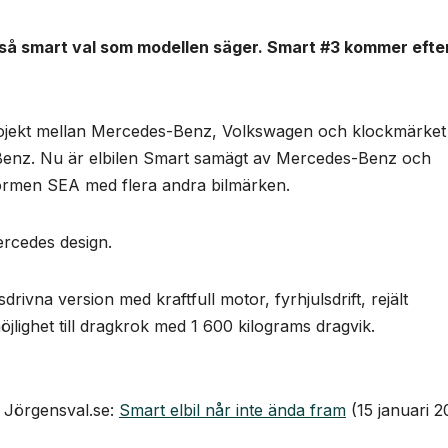
är så smart val som modellen säger. Smart #3 kommer efte
rojekt mellan Mercedes-Benz, Volkswagen och klockmärket
Benz. Nu är elbilen Smart samägt av Mercedes-Benz och
ttformen SEA med flera andra bilmärken.
ercedes design.
ulsdrivna version med kraftfull motor, fyrhjulsdrift, rejält
lighet till dragkrok med 1 600 kilograms dragvik.
å Jörgensval.se:
Smart elbil når inte ända fram
(15 januari 2