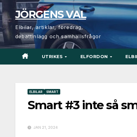
Hoppa
JÖRGENS VAL
till
innehåll
Elbilar, artiklar, föredrag,
debattinlägg och samhällsfrågor
UTRIKES
ELFORDON
ELB
ELBILAR
SMART
Smart #3 inte så sm
JAN 21, 2024