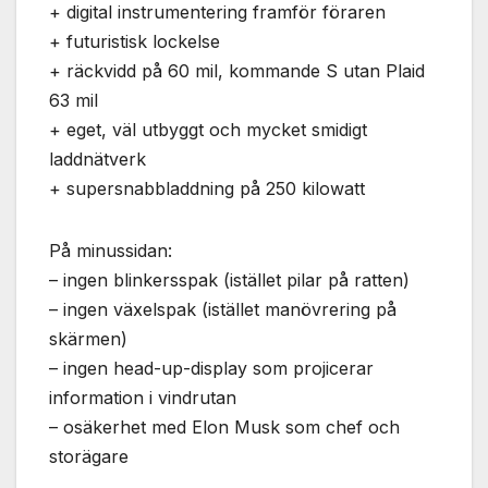
Nödvändiga
+ digital instrumentering framför föraren
Dessa kakor
+ futuristisk lockelse
går inte att
+ räckvidd på 60 mil, kommande S utan Plaid
välja bort. De
behövs för
63 mil
att hemsidan
+ eget, väl utbyggt och mycket smidigt
över huvud
laddnätverk
taget ska
fungera.
+ supersnabbladdning på 250 kilowatt
På minussidan:
Statistik
– ingen blinkersspak (istället pilar på ratten)
För att vi ska
kunna
– ingen växelspak (istället manövrering på
förbättra
skärmen)
hemsidans
funktionalitet
– ingen head-up-display som projicerar
och
information i vindrutan
uppbyggnad,
– osäkerhet med Elon Musk som chef och
baserat på
hur
storägare
hemsidan