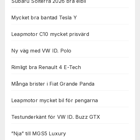
Subaru Solterra 2026 bra elbil
Mycket bra bantad Tesla Y
Leapmotor C10 mycket prisvärd
Ny väg med VW ID. Polo
Rimligt bra Renault 4 E-Tech
Många brister i Fiat Grande Panda
Leapmotor mycket bil för pengarna
Testunderkänt för VW ID. Buzz GTX
”Nja” till MGS5 Luxury