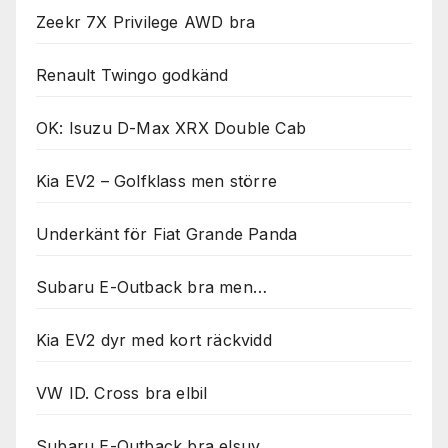
Zeekr 7X Privilege AWD bra
Renault Twingo godkänd
OK: Isuzu D-Max XRX Double Cab
Kia EV2 – Golfklass men större
Underkänt för Fiat Grande Panda
Subaru E-Outback bra men…
Kia EV2 dyr med kort räckvidd
VW ID. Cross bra elbil
Subaru E-Outback bra elsuv