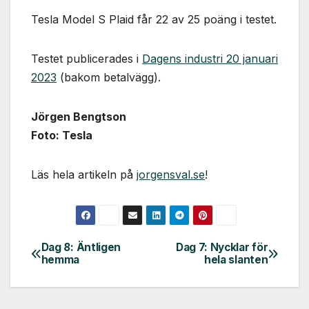
används.
Tesla Model S Plaid får 22 av 25 poäng i testet.
Marknadsföring
Testet publicerades i
Dagens industri 20 januari
Genom att dela
2023
(bakom betalvägg).
med dig av dina
intressen och ditt
beteende när du
Jörgen Bengtson
surfar ökar du
Foto: Tesla
chansen att få se
personligt
anpassat innehåll
Läs hela artikeln på
jorgensval.se
!
och erbjudanden.
Dag 8: Äntligen
Dag 7: Nycklar för
Inläggsnavigering
hemma
hela slanten