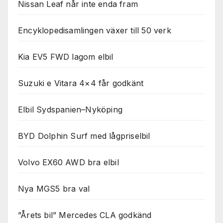
Nissan Leaf når inte enda fram
Encyklopedisamlingen växer till 50 verk
Kia EV5 FWD lagom elbil
Suzuki e Vitara 4×4 får godkänt
Elbil Sydspanien–Nyköping
BYD Dolphin Surf med lågpriselbil
Volvo EX60 AWD bra elbil
Nya MGS5 bra val
”Årets bil” Mercedes CLA godkänd