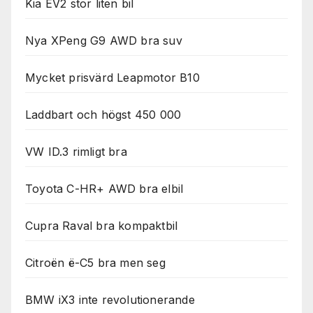
Kia EV2 stor liten bil
används.
Nya XPeng G9 AWD bra suv
Marknadsföring
Genom att dela
Mycket prisvärd Leapmotor B10
med dig av dina
intressen och ditt
beteende när du
Laddbart och högst 450 000
surfar ökar du
chansen att få se
VW ID.3 rimligt bra
personligt
anpassat innehåll
och erbjudanden.
Toyota C-HR+ AWD bra elbil
Cupra Raval bra kompaktbil
Citroën ë-C5 bra men seg
BMW iX3 inte revolutionerande