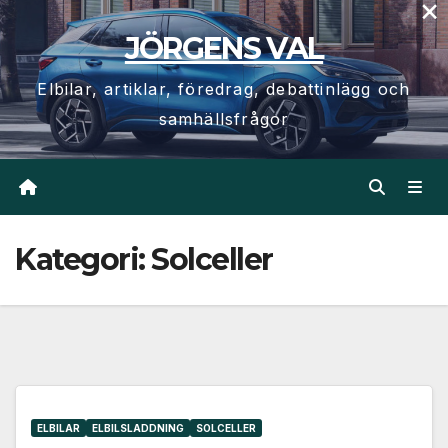
×
Hoppa
JÖRGENS VAL
till
innehåll
Elbilar, artiklar, föredrag, debattinlägg och
samhällsfrågor
Kategori:
Solceller
ELBILAR
ELBILSLADDNING
SOLCELLER