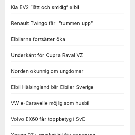
Kia EV2 ”lätt och smidig” elbil
Renault Twingo får ”tummen upp”
Elbilarna fortsätter öka
Underkänt för Cupra Raval VZ
Norden okunnig om ungdomar
Elbil Hälsingland blir Elbilar Sverige
VW e-Caravelle möjlig som husbil
Volvo EX60 får toppbetyg i SvD
Xpeng P7+ mycket bil för pengarna