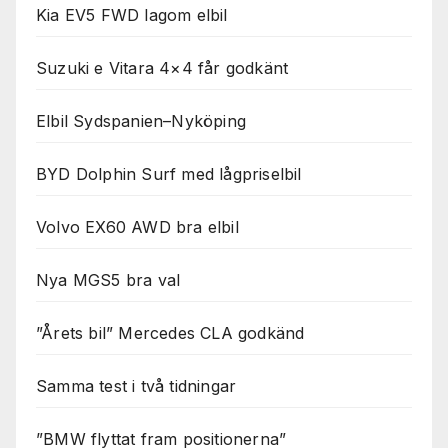
Kia EV5 FWD lagom elbil
Suzuki e Vitara 4×4 får godkänt
Elbil Sydspanien–Nyköping
BYD Dolphin Surf med lågpriselbil
Volvo EX60 AWD bra elbil
Nya MGS5 bra val
”Årets bil” Mercedes CLA godkänd
Samma test i två tidningar
”BMW flyttat fram positionerna”