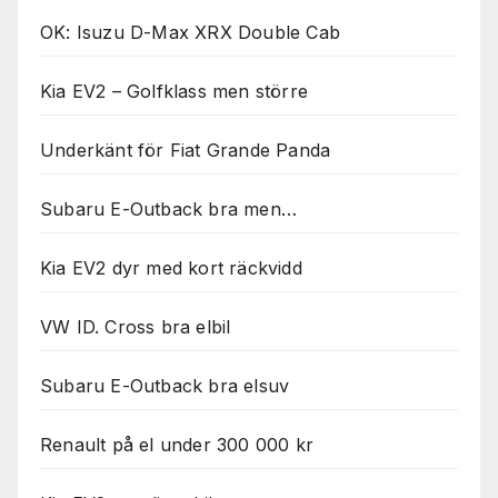
Nödvändiga
OK: Isuzu D-Max XRX Double Cab
Dessa kakor
går inte att
välja bort. De
Kia EV2 – Golfklass men större
behövs för
att hemsidan
över huvud
Underkänt för Fiat Grande Panda
taget ska
fungera.
Subaru E-Outback bra men…
Statistik
Kia EV2 dyr med kort räckvidd
För att vi ska
kunna
VW ID. Cross bra elbil
förbättra
hemsidans
funktionalitet
Subaru E-Outback bra elsuv
och
uppbyggnad,
baserat på
Renault på el under 300 000 kr
hur
hemsidan