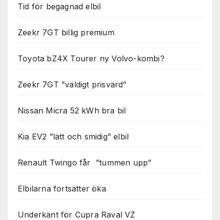
Nödvändiga
Tid för begagnad elbil
Dessa kakor
går inte att
Zeekr 7GT billig premium
välja bort. De
behövs för
att hemsidan
Toyota bZ4X Tourer ny Volvo-kombi?
över huvud
taget ska
fungera.
Zeekr 7GT ”väldigt prisvärd”
Nissan Micra 52 kWh bra bil
Statistik
För att vi ska
Kia EV2 ”lätt och smidig” elbil
kunna
förbättra
hemsidans
Renault Twingo får ”tummen upp”
funktionalitet
och
uppbyggnad,
Elbilarna fortsätter öka
baserat på
hur
Underkänt för Cupra Raval VZ
hemsidan