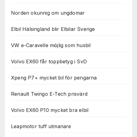
används.
Norden okunnig om ungdomar
Marknadsföring
Elbil Hälsingland blir Elbilar Sverige
Genom att dela
med dig av dina
intressen och ditt
VW e-Caravelle möjlig som husbil
beteende när du
surfar ökar du
chansen att få se
Volvo EX60 får toppbetyg i SvD
personligt
anpassat innehåll
Xpeng P7+ mycket bil för pengarna
och erbjudanden.
Renault Twingo E-Tech prisvärd
Volvo EX60 P10 mycket bra elbil
Leapmotor tuff utmanare