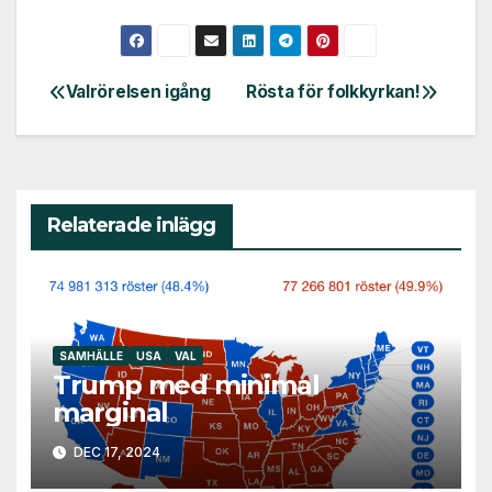
Valrörelsen igång
Rösta för folkkyrkan!
Inläggsnavigering
Relaterade inlägg
SAMHÄLLE
USA
VAL
Trump med minimal
marginal
DEC 17, 2024