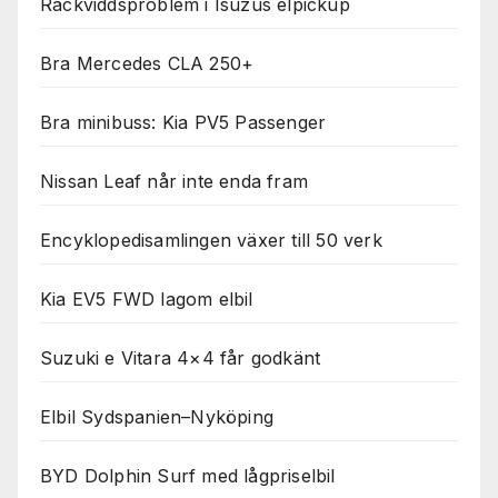
Räckviddsproblem i Isuzus elpickup
Bra Mercedes CLA 250+
Bra minibuss: Kia PV5 Passenger
Nissan Leaf når inte enda fram
Encyklopedisamlingen växer till 50 verk
Kia EV5 FWD lagom elbil
Suzuki e Vitara 4×4 får godkänt
Elbil Sydspanien–Nyköping
BYD Dolphin Surf med lågpriselbil