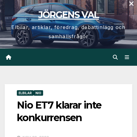
×
Hoppa
JÖRGENS VAL
till
innehåll
Elbilar, artiklar, föredrag, debattinlägg och
samhällsfrågor
ELBILAR
NIO
Nio ET7 klarar inte
konkurrensen