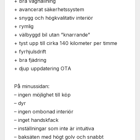
+ bra väghållning
används.
+ avancerat säkerhetssystem
+ snygg och högkvalitativ interiör
Marknadsföring
+ rymlig
Genom att dela
+ välbyggd bil utan ”knarrande”
med dig av dina
+ tyst upp till cirka 140 kilometer per timme
intressen och ditt
beteende när du
+ fyrhjulsdrift
surfar ökar du
+ bra fjädring
chansen att få se
personligt
+ djup uppdatering OTA
anpassat innehåll
och erbjudanden.
På minussidan:
– ingen möjlighet till köp
– dyr
– ingen ombonad interiör
– inget handskfack
– inställningar som inte är intuitiva
– baksäten med högt golv och snabbt