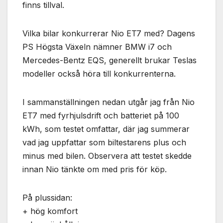
Nödvändiga
finns tillval.
Dessa kakor
går inte att
Vilka bilar konkurrerar Nio ET7 med? Dagens
välja bort. De
behövs för
PS Högsta Växeln nämner BMW i7 och
att hemsidan
Mercedes-Bentz EQS, generellt brukar Teslas
över huvud
modeller också höra till konkurrenterna.
taget ska
fungera.
I sammanställningen nedan utgår jag från Nio
ET7 med fyrhjulsdrift och batteriet på 100
Statistik
För att vi ska
kWh, som testet omfattar, där jag summerar
kunna
vad jag uppfattar som biltestarens plus och
förbättra
minus med bilen. Observera att testet skedde
hemsidans
funktionalitet
innan Nio tänkte om med pris för köp.
och
uppbyggnad,
På plussidan:
baserat på
hur
+ hög komfort
hemsidan